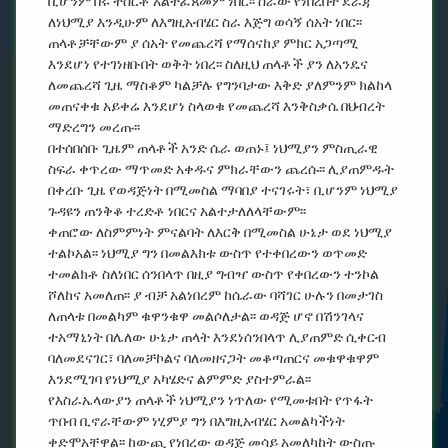
ቢሆንም በሩ ተሰርቶ አልተፈጸመም ነበር፡፡ ስራው የነበረበት ደራጃ
ለነህሚያ እንዲሁም ለእግዚአብሄር ስራ እጅግ ወሳኝ ሰአት ነበር፡፡
ጠላቶቻቸውም ያ ሰአት የመጨረሻ የማሰናከያ ምክር አጋጣሚ
እንደሆነ የተገነዘቡበት ወቅት ነበረ፡፡ ስለዚህ ጠላቶች ያን ለአንዴና
ለመጨረሻ ጊዜ ማስቆም ካልቻሉ የግንባታው እቅድ ያለምንም ክልከላ
መጠናቀቁ አይቀሬ እንደሆነ ስላወቁ የመጨረሻ እንቅስቃሴ በህብረት
ማድረግን መረጡ፡፡
በተሰበሰቡ ጊዜም ጠላቶች አንድ ሴራ ወጠኑ፤ ነህሚያን ምስጢራዊ
ስፍራ ቀጥረው ማጥመድ አቀዱና ምክራቸውን ጨረሱ፡፡ ሊያጠምዱት
በቀረቡ ጊዜ የወዳጅነት በሚመስል ማባበያ ተናገሩት፣ ቢሆንም ነህሚያ
ጉዳዩን ጠንቅቆ ተረድቶ ነበርና አልተታለለላቸውም፡፡
ቀጠሮው ለስምምነት ምናልባት ለእርቅ በሚመስል ሁኔታ ወደ ነህሚያ
ተልኮአል፡፡ ነህሚያ ግን በመልእክቱ ውስጥ የተቀበረውን ወጥመድ
ተመልክቶ ስለነበር ሰንበላጥ በዚያ ግብዣ ውስጥ የቀበረውን ተንኮል
ሾለከና አመለጠ፡፡ ያ ብቻ አልነበረም ከሴራው ባሻገር ሁሉን በመታገስ
ለጠላቱ በመልካም ቁዋንቁዋ መልሶለታል፡፡ ወዳጅ ሆኖ በሽንገላና
ተአማኒነት በሌለው ሁኔታ ጠላት እንደነሰንበላጥ ሊያጠምድ ሲቀርብ
ባለመደናገር፣ ባለመቻኮልና ባለመዘናጋት መቆጣጠርና መቁዋቁዋም
እንደሚገባ የነህሚያ አካሄድና ልምምድ ያስተምራል፡፡
የእስራኤላውያን ጠላቶች ነህሚያን ነጥለው የሚመቱበት የጥፋት
ጥበብ ቢኖራቸውም ነሂምያ ግን በእግዚአብሄር አመልካችነት
ቀድሞአቸዋል፡፡ ከውጪ የነበረው ወዳጅ መሳይ አመለካከት ውስጡ