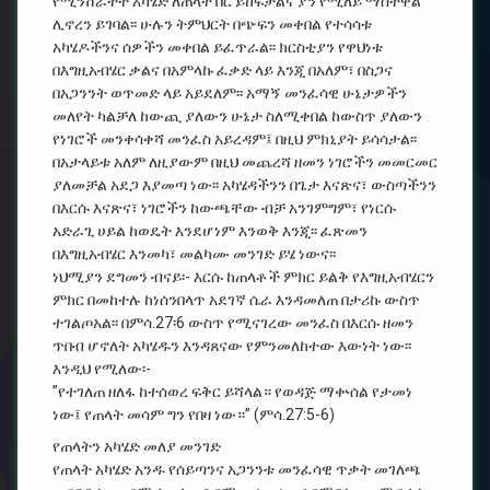
የሚንሸራተት አካሄድ ለጠላት በር ይከፍታልና ያን የሚለይ ማስተዋል
ሊኖረን ይገባል፡፡ ሁሉን ትምህርት በጭፍን መቀበል የተሳሳቱ
አካሄዶችንና ሰዎችን መቀበል ይፈጥራል፡፡ ክርስቲያን የዋህነቱ
በእግዚአብሄር ቃልና በአምላኩ ፈቃድ ላይ እንጂ በአለም፣ በስጋና
በአጋንንት ወጥመድ ላይ አይደለም፡፡ አማኝ መንፈሳዊ ሁኔታዎችን
መለየት ካልቻለ ከውጪ ያለውን ሁኔታ ስለሚቀበል ከውስጥ ያለውን
የነገሮች መንቀሳቀሻ መንፈስ አይረዳም፤ በዚህ ምክኒያት ይሳሳታል፡፡
በአታላይቱ አለም ለዚያውም በዚህ መጨረሻ ዘመን ነገሮችን መመርመር
ያለመቻል አደጋ እያመጣ ነው፡፡ አካሄዳችንን በጌታ እናጽና፣ ውስጣችንን
በእርሱ እናጽና፣ ነገሮችን ከውጫቸው ብቻ አንገምግም፣ የነርሱ
አድራጊ ሀይል ከወዴት እንደሆነም እንወቅ እንጂ፡፡ ፈጽመን
በእግዚአብሄር እንመካ፣ መልካሙ መንገድ ይሄ ነውና፡፡
ነህሚያን ደግመን ብናይ፡- እርሱ ከጠላቶች ምክር ይልቅ የእግዚአብሄርን
ምክር በመከተሉ ከነሰንበላጥ አደገኛ ሴራ እንዳመለጠ በታሪኩ ውስጥ
ተገልጦአል፡፡ በምሳ.27፡6 ውስጥ የሚናገረው መንፈስ በእርሱ ዘመን
ጥበብ ሆኖለት አካሄዱን እንዳጸናው የምንመለከተው እውነት ነው፡፡
እንዲህ የሚለው፡-
”የተገለጠ ዘለፋ ከተሰወረ ፍቅር ይሻላል። የወዳጅ ማቍሰል የታመነ
ነው፤ የጠላት መሳም ግን የበዛ ነው።” (ምሳ.27:5-6)
የጠላትን አካሄድ መለያ መንገድ
የጠላት አካሄድ አንዱ የሰይጣንና አጋንንቱ መንፈሳዊ ጥቃት መገለጫ