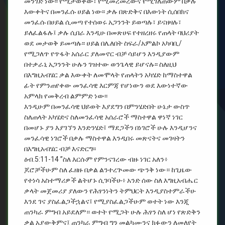
መንገድ ነው፡፡ የሚታወቀው፣ የሚመረመረውና የሚገለጠውም በቃሉ
እውቀትና በመንፈሱ ሀይል ነው፡፡ ቃሉ በጽድቅና በእውነት ሲሰበክና
መንፈሱ በሀይል ሲመጣ የተሰወሩ አጋንንት ይወጣሉ፣ ይናዘዛሉ፣
ይለፈልፋሉ፤ ቃሉ ሲበራ እንዲሁ በመጽሀፍ የተዘረዘሩ የጠላት ባህሪያት
ወደ መታወቅ ይመጣሉ፡፡ ሀይል በሌለበት ስፍራ/አምልኮ አካባቢ/
የሚጋለጥ የጥፋት አሰራር ያለመኖር ብቻ ሳይሆን እንዲያውም
በተቃራኒ አጋንንት ሁሉን ገዝተው ወንጌላዊ ይሆናሉ፡፡ ስለዚህ
በእግዚአብሄር ቃል እውቀት ለመሞላት የጠላትን አካሄድ ከማስተዋል
ፊት የምንጠየቀው መንፈሳዊ እርምጃ የሆነውን ወደ እውነተኛው
አምላክ የመቅረብ ልምምድ ነው፡፡
እንዲሁም በመንፈሳዊ ህይወት እያደግን በምንሄድበት ሁኔታ ውስጥ
ስለጠላት አካሄድና ስለመንፈሳዊ አሰራሮች ማስተዋል ዋነኛ ነገር
በመሆኑ ያን እያገኘን እንድንሄድ፤ ማደጋችን በነገሮች ሁሉ እንዲሆንና
መንፈሳዊ ነገሮች በቃሉ ማስተዋል እንዲበሩ መጽናትና መገዛትን
በእግዚአብሄር ብቻ እናድርግ፡፡
ዕብ.5:11-14 ”ስለ እርሱም የምንናገረው ብዙ ነገር አለን፥
ጆሮቻችሁም ስለ ፈዘዙ በቃል ልንተረጕመው ጭንቅ ነው። ከጊዜው
የተነሳ አስተማሪዎች ልትሆኑ ሲገባችሁ፥ አንድ ሰው ስለ እግዚአብሔር
ቃላት መጀመሪያ ያለውን የሕፃንነትን ትምህርት እንዲያስተምራችሁ
እንደ ገና ያስፈልጋችኋልና፤ የሚያስፈልጋችሁም ወተት ነው እንጂ
ጠንካራ ምግብ አይደለም። ወተት የሚጋት ሁሉ ሕፃን ስለ ሆነ የጽድቅን
ቃል አያውቅምና፤ ጠንካራ ምግብ ግን መልካሙንና ክፉውን ለመለየት