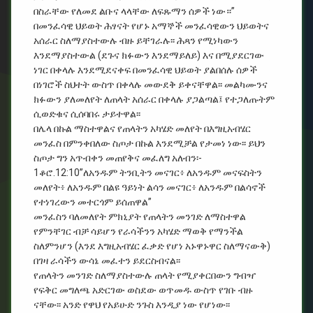
በስራቸው የለመደ ልቡና ላላቸው ለፍጹማን ሰዎች ነው።”
በመንፈሳዊ ህይወት ሕፃናት የሆኑ አማኞች መንፈሳዊውን ህይወትና
አሰራር ስለማያስተውሉ ብዙ ይቸገራሉ፡፡ ሕጻን የሚነካውን
እንደማያስተውል (ደጉና ክፉውን እንደማይለይ) እና በሚያደርገው
ነገር በቀላሉ እንደሚደናቀፍ በመንፈሳዊ ህይወት ያልበሰሉ ሰዎች
በነገሮች ስህተት ውስጥ በቀላሉ መውደቅ ይቀናቸዋል፡፡ መልካሙንና
ክፉውን ያለመለየት ለጠላት አሰራር በቀላሉ ያጋልጣል፤ የተጋለጡትም
ሲወድቁና ሲሰባበሩ ታይተዋል፡፡
በሌላ በኩል ማስተዋልና የጠላትን አካሄድ መለየት በእግዚአብሄር
መንፈስ በምንቀበለው ስጦታ በኩል እንደሚቻል የታመነ ነው፡፡ ይህን
ስጦታ ግን አጥብቀን መጠየቅና መፈለግ አለብን፡-
1ቆሮ.12:10”ለአንዱም ትንቢትን መናገር፥ ለአንዱም መናፍስትን
መለየት፥ ለአንዱም በልዩ ዓይነት ልሳን መናገር፥ ለአንዱም በልሳኖች
የተነገረውን መተርጎም ይሰጠዋል”
መንፈስን ባለመለየት ምክኒያት የጠላትን መንገድ ለማስተዋል
የምንቸገር ብቻ ሳይሆን የራሳችንን አካሄድ ማወቅ የማንችል
ስለምንሆን (እንደ እግዚአብሄር ፈቃድ የሆነ አኑዋኑዋር ስለማናውቅ)
በገዛ ራሳችን ውሳኔ መፈተን ይደርስብናል፡፡
የጠላትን መንገድ ስለማያስተውሉ ጠላት የሚያቀርበውን ግብዣ
የፍቅር መግለጫ አድርገው ወስደው ወጥመዱ ውስጥ የገቡ ብዙ
ናቸው፡፡ አንድ የዋህ የአይሁድ ንጉስ እንዲያ ነው የሆነው፡፡