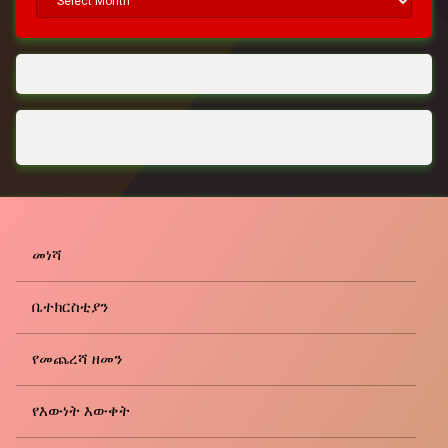
መነሻ
ቤተክርስቲያን
የመጨረሻ ዘመን
የእውነት እውቀት