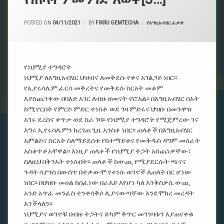
POSTED ON
04/11/2021
BY
FIKRU GEMTECHA
CATEGORIES:
የእግዚአብሄር ፈቃድ
የነህሚያ ተግዳሮት
ነህሚያ ለእግዚአብሄር ህዝብና ለመቅደሱ የቀና አገልጋይ ነበር፡፡
የኢየሩሳሌም ፈርሳ መቅረትና የመቅደሱ ስርአት መቆም
እያስጨንቀው በባእድ አገር ለብዙ ዘመናት ኖሮአል፡፡ በእግዚአብሄር ሰአት
ከሚኖርበት የምርኮ ምድር ተነስቶ ወደ ገዛ ምድሩና ህዝቡ በመጉዋዝ
አገሩ ደረሰና ቀጥታ ወደ ስራ ገባ፡፡ የነህሚያ ተግዳሮት የሚጀምረው ገና
እግሩ ኢየሩሳሌምን ከረገጠ ጊዜ አንስቶ ነበር፡፡ ጠላቶች በእግዚአብሄር
አምልኮና ስርአት ስለማይደሰቱ የከተማይቱና የመቅዱስ ዳግም መሰራት
አስቆጥቶአቸዋል፡፡ እነዚያ ጠላቶች የነህሚያ ትጋት አስጨነቃቸው፣
ስለዚህ በቅንአት ተነሱበት፡፡ ጠላቶች ከውጪ የሚያደርሱት ጫናና
ጉዳት ሳያንስ በውስጥ በተቃውሞ የተነሱ ወገኖች ለጠላት በር ሆነው
ነበር፡፡ በህዝቡ መሀል ከሰፈነው በራእይ እየሆነ ካለ እንቅስቃሴ ውጪ
አንድ አጥፊ መንፈስ ተንቀሳቅሶ ሊያናውጣቸው እንደሞከረ መረዳት
እንችላለን፡፡
ነህሚያና ወገኖቹ በብዙ ትጋትና ድካም ቅጥር መገንባቱን እያጠናቀቁ