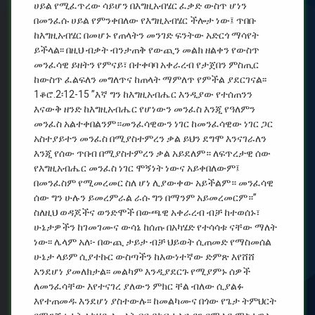
ሀይል የሚፈጥረው ሳይሆን በእግዚአብሄር ፈቃድ ውስጥ ሆነን
በመንፈሱ ሀይል የምንቀበለው የእግዚአብሄር ችሎታ ነው፤ ጥበቡ
ከእግዚአብሄር በመሆኑ የጠላትን መንገድ ፍንትው አድርጎ ማሳየት
ይችላል፡፡ በዚህ ብቃት ብንታጠቅ የውጪን መልክ ዘልቀን የውስጥ
መንፈሳዊ ይዘትን የምናይ፣ በተቀባባ አቀራረብ የታጀበን ምስጢር
ከውስጥ ፈልፍለን መግለጥና ከጠላት ማምለጥ የምችል ያደርገናል፡፡
1ቆሮ.2፡12-15 ”እኛ ግን ከእግዚአብሔር እንዲያው የተሰጠንን
እናውቅ ዘንድ ከእግዚአብሔር የሆነውን መንፈስ እንጂ የዓለምን
መንፈስ አልተቀበልንም።መንፈሳዊውን ነገር ከመንፈሳዊው ነገር ጋር
አስተያይተን መንፈስ በሚያስተምረን ቃል ይህን ደግሞ እንናገራለን
እንጂ የሰው ጥበብ በሚያስተምረን ቃል አይደለም። ለፍጥረታዊ ሰው
የእግዚአብሔር መንፈስ ነገር ሞኝነት ነውና አይቀበለውም፤
በመንፈስም የሚመረመር ስለ ሆነ ሊያውቀው አይችልም። መንፈሳዊ
ሰው ግን ሁሉን ይመረምራል ራሱ ግን በማንም አይመረመርም።”
ስለዚህ ወዳጆችና ወንድሞች በውጫዊ አቀራረብ ብቻ ከተወሰኑ፣
ሁኔታዎችን ከገመገሙና ውሳኔ ከሰጡ በአካሄድ የተሳሳቱ ናቸው ማለት
ነው፡፡ ሌላም አለ፡- በውጪ ታይታ ብቻ ህይወት ሲጠመድ የማስመሰል
ሁኔታ ላይም ሲያተኩር ውስጣችን ከእውነተኛው ድምጽ እየሸሸ
እንደሆነ ያመለክታል፡፡ መልካም እንዲያደርጉ የሚያምኑ ሰዎች
ለመንፈሳቸው እየተናገረ ያለውን ምክር ቸል ብለው ሲያልፉ
እየተጠመዱ እንደሆነ ያስተውሉ፡፡ ከመልካሙና በጎው የጌታ ትምህርት