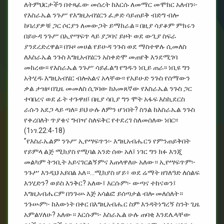
ለትምህርታችን በተጻፈው መሰረት ከእርሱ ለመማር መሞከር አለብን፡-
የእስራኤል ንጉሥ የእግዚአብሄርን ፈቃድ ሳይጠይቅ ብድግ ብሎ
ከባሪያዎቹ ጋር ሶርያን ለመውጋት ይማከራል። በዚያ ሳያቆም ምክሩን
በይሁዳ ንጉሥ በኢዮሣፍጥ ላይ ያጋባና ይዞት ወደ ውጊያ ስፍራ
ያንደረድረዋል፡፡ በጉዞ መሀል የይሁዳ ንጉስ ወደ ማስተዋሉ ሲመለስ
ለእስራኤል ንጉስ እግዚአብሄርን አስቀድሞ መጠየቅ እንደሚገባ
መከረው፡፡ የእስራኤል ንጉሥ ሳይፈልግ የግዱን ነቢይ ጠራ፡፡ ነቢዩ ግን
አትሂዱ እግዚአብሄር ብሎአልና አላቸው፡፡ የአይሁድ ንጉስ የሰማውን
ቃል ታዝዞ በጊዜ መመለስ ሲገባው ከአመጸኛው የእስራኤል ንጉስ ጋር
ተባበረና ወደ ፊት ተጉዋዘ፤ በዚያ ሳቢያ ግን ሞት አፋፍ እስኪደርስ
ራሱን አደጋ ላይ ጣለ፡፡ ይህ ሁሉ ለምን ሆነበት? ስንል ከእስራኤል ንጉስ
የቀረበለት ጥያቄና ግብዣ ስለፍቅር የተደረገ ስለመሰለው ነበር፡፡
(1ነገ.22:4-18)
”የእስራኤልም ንጉሥ ኢዮሣፍጥን፡- እግዚአብሔርን የምንጠይቅበት
የይምላ ልጅ ሚክያስ የሚባል አንድ ሰው አለ፤ ነገር ግን ክፉ እንጂ
መልካም ትንቢት አይናገርልኝምና እጠላዋለሁ አለው። ኢዮሣፍጥም፡-
ንጉሥ እንዲህ አይበል አለ።…ሚክያስ ሆይ፥ ወደ ሬማት ዘገለዓድ ለሰልፍ
እንሂድን? ወይስ እንቅር? አለው፤ እርሱም፡- ውጣና ተከናወን፤
እግዚአብሔርም በንጉሡ እጅ አሳልፎ ይሰጣታል ብሎ መለሰለት።
ንጉሡም፡- ከእውነት በቀር በእግዚአብሔር ስም እንዳትነግረኝ ስንት ጊዜ
አምልሃለሁ? አለው። እርሱም፡- እስራኤል ሁሉ ጠባቂ እንደሌላቸው