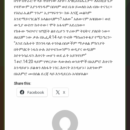
በጎች በተራሮች ላይ ተበትነው አየሁ፤ እግዚአብሔርም፡- ለእነዚህ ጌታ
የላቸውም እያንዳንዱም በሰላም ወደ ቤቱ ይመለስ አለ ብሎ ተናገረ።
የእስራኤልም ንጉሥ ኢዮሣፍጥን፡- ክፉ እንጂ መልካም
እንደማይናገርልኝ አላልሁህምን? አለው” አለውናም አባበለው፣ ወደ
ውጊያ ውስጥ ከተተው፣ ሞት አፋፍም አደረሰው፡፡
የክፉው ግብዣና ዝግጅት ልዩ ሲሆን ጥሪውም ትህትና ያለበት ነው፡፡
ለዚህም ነው ቃሉ በኤፌ4:14 ላይ ጥብቅ ማስጠንቀቂያ የሚነግረን፡-
”እንደ ስሕተት ሽንገላ ባለ ተንኮል በሰዎችም ማታለል ምክንያት
በትምህርት ነፋስ ሁሉ እየተፍገመገምን ወዲያና ወዲህም
እየተንሳፈፍን ሕፃናት መሆን ወደ ፊት አይገባንም”
1ቆሮ.14:20 ላይም ሃዋርያው ጳውሎስ ወንድሞች በአእምሮ ሕፃናት
እንዳይሆኑ ይልቁን ለክፋት ነገር ሕፃናት እንዲሆኑ፣ አድገውም
በአእምሮ መብሰል ደረጃ ላይ እንዲደርሱ አሳስቦአል፡፡
Share this:
Facebook
X