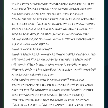
ጥፋት የተሞላ አካሄድ ቢኖረውም እግዚአብሄር ባስታጠቀው ጥበብ ያን
ሊያስተውል ችሎአል፤ ምስጢር ገላጭ አምላክ በመንፈሱ አስቀድሞ
አመልክቶታልና ራሱን፣ ህዝቡንና ስራውን ከጥፋት አተረፈ፡፡
እግዚአብሄር ሰው እንደሚያይ አያይም፡- ሰው ፊትን ሲያይ እግዚአብሄር
ልብን ያያል፡፡ የሰው ችሎታ ውስን በመሆኑ ምክኒያት በምስጢር እየሆነ
ያለውን የክፉ ሴራ ሳያስተውል ሁሉ ሰላም ነው ብሎ ከቂመኛው ጋር
ይኖራል፡፡ እንደ ነህሚያ ሆኖ በእግዚአብሄር የታመነና በእርሱ ጥበብ
የተመራ ስብእና ሲኖር ግን ከጠላት ወጥመድ ማምለጥና በእግዚአብሄር
ፈቃድ ተጠብቆ መኖር ይቻላል፡፡
የጠላትን መንገድ እንዴት እንለይ?
የጠላትን አካሄድ እንዴት መመዘን እንችላለን? ነህሚያ የጠላትን አካሄድ
የማስተዋል አቅም እንደነበረ አይተናል፡፡ የነሰንበላጥን አካሄድ ቀድሞ
በማስተዋሉ ምክኒያት ነበር ጥንቃቄ ውስጥ ሊገባ የቻለው፣ በዚያ
ማስተዋሉ ታላቅ ጥፋትን አስቁሞአል፣ እስራኤልን ከዳግም ውድቀትም
አስመልጦአል፡፡ ይህ ታላቅ ነገር ነው፡፡
እኛስ የጠላትን መንገድ መለየት አያስፈልገንም? ያስፈልገናል
ያለምንም ጥርጥር፡፡ ግን በዘፈቀደ ወይም እንደኛ ምኞት በሆነ አካሄድ
ሊሆን ግን የሚችል አይደለም፡፡ መንፈስን መመዘን/መለየት፣ አካሄድን
መለየትና የጠላትን ታክቲካዊ አቀራረብ (በተለይ ሽንገላውን)
ማስተዋል የሚባል ብቃት ከእኛ ይፈልጋል፡፡ ይሄ የሰው አእምሮአዊ
ችሎታ ውጤት ሊሆን ይችላል ብለን አንገምት፣ ብቃቱ የሰው የጥበብ