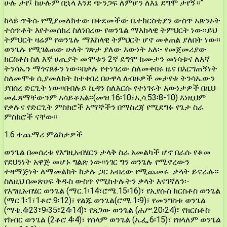
ሁሉ ታየ፤ ከሁሉም በኋላ እንደ ጭንጋፍ ለምሆን ለእኔ ደግሞ ታየኝ።”
ከላይ ጥቅሱ የሚያመለክተው በቀደመችው ቤተክርስቲያን ውስጥ አጽንኦት
ተሰጥቶት እየተመሰከረ ስለነበረው የወንጌል ማእከላዊ ትምህርት ነው፡፡ይህ
ትምህርት ዛሬም የወንጌሉ ማእከላዊ ትምህርት ሆኖ መቀጠል ያለበት ነው፡፡
ወንጌሉ የሚገልጠው ሁለት ገጽታ ያለው እውነት አለ፡- የመጀመሪያው
ክርስቶስ ስለ እኛ ሀጢያት መሞቱን 2ኛ ደግሞ ከሙታን መነሳቱና ለእኛ
ትንሳኤን ማጎናጸፉን ነው፡፡በቃሉ የተነገረው ስለመቀበሩ ዜና በእርግጠኝነት
ስለመሞቱ ሲያመለክት ከተቀበረ በሁዋላ ለብዙዎች መታየቱ ትንሳኤውን
ያበሰረ ድርጊት ነው፡፡በብሉይ ኪዳን ስለእርሱ የተነገሩት እውነታዎች በዚህ
መፈጸማቸውንም አሳይቶአል፡፡(መዝ.16፡10፣ኢሳ.53፡8-10) እነዚህም
የቃሉና የድርጊት ምስክሮች አማኞችን በማስረጃ የሚደግፉ የጌታ ስራ
ምስክሮች ናቸው፡፡
1.6 ተጨማሪ ምልከታዎች
ወንጌል በመሰረቱ የእግዚአብሄርን ታላቅ ስራ አመልካች ሆኖ በራሱ የቆመ
የደህንነት አዋጅ መሆኑ ግልጽ ነው፡፡ነገር ግን ወንጌሉ የሚኖረውን
ተዛማጅነት ለማመልከት ከቃሉ ጋር አብረው የሚጨመሩ ቃላት ይኖራሉ፡፡
ስለዚህ በመጽሀፍ ቅዱስ ውስጥ የሚከተሉትን ቃላት እናገኛለን፡-
የእግዚአብሄር ወንጌል (ማር.1፡14፣ሮሜ.15፡16)፣ የኢየሱስ ክርስቶስ ወንጌል
(ማር.1፡1፣1ቆሮ.9፡12)፣ የልጁ ወንጌል(ሮሜ.1፡9)፣ የመንግስቱ ወንጌል
(ማቴ.4፡23፣9፡35፣24፡14)፣ የጸጋው ወንጌል (ሐሥ.20፡24)፣ የክርስቶስ
የክብር ወንጌል (2ቆሮ.4፡4)፣ የሰላም ወንጌል (ኤፌ.6፡15)፣ የዘላለም ወንጌል