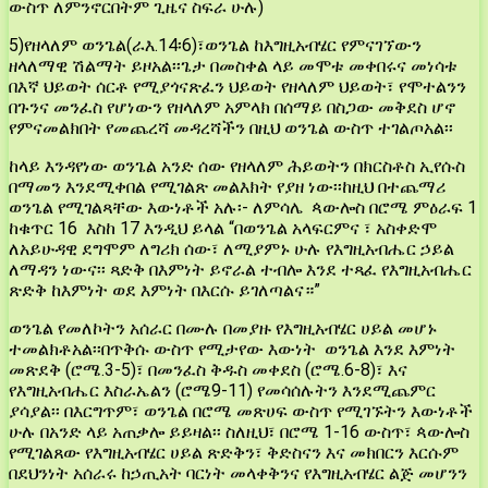
ውስጥ ለምንኖርበትም ጊዜና ስፍራ ሁሉ)
5)የዘላለም ወንጌል(ራእ.14፡6)፣ወንጌል ከእግዚአብሄር የምናገኘውን
ዘላለማዊ ሽልማት ይዞአል፡፡ጌታ በመስቀል ላይ መሞቱ መቀበሩና መነሳቱ
በእኛ ህይወት ሰርቶ የሚያጎናጽፈን ህይወት የዘላለም ህይወት፣ የሞተልንን
በጉንና መንፈስ የሆነውን የዘላለም አምላክ በሰማይ በስጋው መቅደስ ሆኖ
የምናመልክበት የመጨረሻ መዳረሻችን በዚህ ወንጌል ውስጥ ተገልጦአል፡፡
ከላይ እንዳየነው ወንጌል አንድ ሰው የዘላለም ሕይወትን በክርስቶስ ኢየሱስ
በማመን እንደሚቀበል የሚገልጽ መልእክት የያዘ ነው፡፡ከዚህ በተጨማሪ
ወንጌል የሚገልጻቸው እውነቶች አሉ፡- ለምሳሌ ጳውሎስ በሮሜ ምዕራፍ 1
ከቁጥር 16 እስከ 17 እንዲህ ይላል “በወንጌል አላፍርምና ፣ አስቀድሞ
ለአይሁዳዊ ደግሞም ለግሪክ ሰው፣ ለሚያምኑ ሁሉ የእግዚአብሔር ኃይል
ለማዳን ነውና፡፡ ጻድቅ በእምነት ይኖራል ተብሎ እንደ ተጻፈ የእግዚአብሔር
ጽድቅ ከእምነት ወደ እምነት በእርሱ ይገለጣልና።”
ወንጌል የመለኮትን አሰራር በሙሉ በመያዙ የእግዚአብሄር ሀይል መሆኑ
ተመልክቶአል፡፡በጥቅሱ ውስጥ የሚታየው እውነት ወንጌል እንደ እምነት
መጽደቅ (ሮሜ.3-5)፣ በመንፈስ ቅዱስ መቀደስ (ሮሜ.6-8)፣ እና
የእግዚአብሔር እስራኤልን (ሮሜ9-11) የመሳሰሉትን እንደሚጨምር
ያሳያል፡፡ በእርግጥም፣ ወንጌል በሮሜ መጽሀፍ ውስጥ የሚገኙትን እውነቶች
ሁሉ በአንድ ላይ አጠቃሎ ይይዛል፡፡ ስለዚህ፣ በሮሜ 1-16 ውስጥ፣ ጳውሎስ
የሚገልጸው የእግዚአብሄር ሀይል ጽድቅን፣ ቅድስናን እና መክበርን እርሱም
በደህንነት አሰራሩ ከኃጢአት ባርነት መላቀቅንና የእግዚአብሄር ልጅ መሆንን