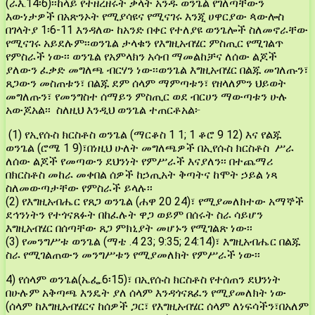
(ራእ.14፡6)፡፡ከላይ የተዘረዘሩት ቃላት አንዱ ወንጌል የገለጣቸውን
እውነታዎች በአጽንኦት የሚያሳዩና የሚናገሩ እንጂ ሀዋርያው ጳውሎስ
በገላትያ 1፡6-11 እንዳለው ከአንድ በቀር የተለያዩ ወንጌሎች ስለመኖራቸው
የሚናገሩ አይደሉም፡፡ወንጌል ታላቁን የእግዚአብሄር ምስጢር የሚገልጥ
የምስራች ነው፡፡ ወንጌል የአምላክን አሳብ ማመልከቻና ለሰው ልጆች
ያለውን ፈቃድ መግለጫ ብርሃን ነው፡፡ወንጌል እግዚአብሄር በልጁ መገለጡን፣
ጸጋውን መስጠቱን፣ በልጁ ደም ሰላም ማምጣቱን፣ የዘላለምን ህይወት
መግለጡን፣ የመንግስተ ሰማይን ምስጢር ወደ ብርሀን ማውጣቱን ሁሉ
አውጆአል፡፡ ስለዚህ እንዲህ ወንጌል ተጠርቶአል፦
(1) የኢየሱስ ክርስቶስ ወንጌል (ማርቆስ 1 1; 1 ቆሮ 9 12) እና የልጁ
ወንጌል (ሮሜ 1 9)፣በነዚህ ሁለት መግለጫዎች በኢየሱስ ክርስቶስ ሥራ
ለሰው ልጆች የመጣውን ደህንነት የምሥራች እናያለን፡፡ በተጨማሪ
በክርስቶስ መከራ መቀበል ሰዎች ከኃጢአት ቅጣትና ከሞት ኃይል ነጻ
ስለመውጣታቸው የምስራች ይላሉ፡፡
(2) የእግዚአብሔር የጸጋ ወንጌል (ሐዋ 20 24)፣ የሚያመለክተው አማኞች
ደኅንነትን የተጎናጸፉት በከፈሉት ዋጋ ወይም በሰሩት ስራ ሳይሆን
እግዚአብሄር በሰጣቸው ጸጋ ምክኒያት መሆኑን የሚገልጽ ነው፡፡
(3) የመንግሥቱ ወንጌል (ማቴ .4 23; 9:35; 24:14)፣ እግዚአብሔር በልጁ
ስራ የሚገልጠውን መንግሥቱን የሚያመለክት የምሥራች ነው፡፡
4) የሰላም ወንጌል(ኤፌ.6፡15)፣ በኢየሱስ ክርስቶስ የተሰጠን ደህንነት
በሁሉም አቅጣጫ እንዴት ያለ ሰላም እንዳጎናጸፈን የሚያመለክት ነው
(ሰላም ከእግዚአብሄርና ከሰዎች ጋር፣ የእግዚአብሄር ሰላም ለነፍሳችን፣በአለም