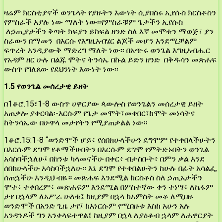
ዛሬም ክርስቲያኖች ወንጌላት የያዙትን እውነት ሲያበስሩ ኢየሱስ ክርስቶስን
የምስራች እያሉ ነው ማለት ነው፡፡የምስራቹም ጌታችን ኢየሱስ
ለኃጢያታችን ቅጣት ክፍያን ይከፍል ዘንድ ስለ እኛ መሞቱን ማወጅ፣ ያን
ስራውን በማመን በእርሱ የእግዚአብሄር ልጆች መሆን እንደሚቻልም
ፍጥረት እንዲያውቅ ማድረግ ማለት ነው፡፡ በአጭሩ ወንጌል እግዚአብሔር
የአዳም ዘር ሁሉ በልጁ ሞትና ትንሳኤ በኩል ይድን ዘንድ በቅዱሳን መጽሐፍ
ውስጥ የገለጸው የደህንነት እውነት ነው፡፡
1.5 የወንጌል
መሰረታዊ
ይዘት
በ1ቆሮ.15፣1-8 ውስጥ ሀዋርያው ጳውሎስ የወንጌልን መሰረታዊ ይዘት
አጠቃሎ ያቀርባል፡-እርሱም የጌታ መሞት፣መቀበር፣ከሞት መነሳትና
ከትንሳኤው በሁዋላ መታየትን የሚያጠቃልል ነው፡፡
1ቆሮ.15:1-8 “ወንድሞች ሆይ፥ የሰበክሁላችሁን ደግሞም የተቀበላችሁትን
በእርሱም ደግሞ የቆማችሁበትን በእርሱም ደግሞ የምትድኑበትን ወንጌል
አሳስባችኋለሁ፤ በከንቱ ካላመናችሁ በቀር፥ ብታስቡት፥ በምን ቃል እንደ
ሰበክሁላችሁ አሳስባችኋለሁ። እኔ ደግሞ የተቀበልሁትን ከሁሉ በፊት አሳልፌ
ሰጠኋችሁ እንዲህ ብዬ። መጽሐፍ እንደሚል ክርስቶስ ስለ ኃጢአታችን
ሞተ፥ ተቀበረም፥ መጽሐፍም እንደሚል በሦስተኛው ቀን ተነሣ፥ ለኬፋም
ታየ በኋላም ለአሥራ ሁለቱ፤ ከዚያም በኋላ ከአምስት መቶ ለሚበዙ
ወንድሞች በአንድ ጊዜ ታየ፤ ከእነርሱም የሚበዙቱ እስከ አሁን አሉ
አንዳንዶች ግን አንቀላፍተዋል፤ ከዚያም በኋላ ለያዕቆብ ኋላም ለሐዋርያት