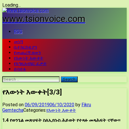
Loading...
Skip
to
www.tsionvoice.com
content
RSS
መነሻ
ቤተክርስቲያን
የመጨረሻ ዘመን
የእውነት እውቀት
የእግዚአብሄር ፈቃድ
ይሳተፉ
Search
for:
የእውነት እውቀት[3/3]
Posted on
06/09/2019
06/10/2020
by
Fikru
Gemtecha
Categories:
የእውነት እውቀት
1.4 የወንጌል መጽሀፍት ስለኢየሱስ ሕይወት የተጻፉ መጻሕፍት ናቸው፡፡