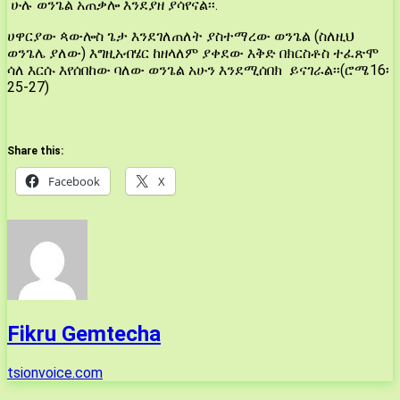
ሁሉ ወንጌል አጠቃሎ እንደያዘ ያሳየናል፡፡.
ሀዋርያው ጳውሎስ ጌታ እንደገለጠለት ያስተማረው ወንጌል (ስለዚህ
ወንጌሌ ያለው) እግዚአብሄር ከዘላለም ያቀደው እቅድ በክርስቶስ ተፈጽሞ
ሳለ እርሱ እየሰበከው ባለው ወንጌል አሁን እንደሚሰበክ ይናገራል፡፡(ሮሜ16፡
25-27)
Share this:
Facebook
X
Fikru Gemtecha
tsionvoice.com