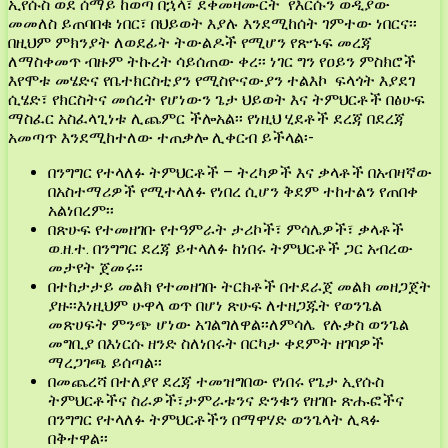
ኢየሱስ ወደ ሰማይ ከወጣ በኋላ፣ ደቀመዛሙርት የእርሱን ወዲያው
መመለስ ይጠባበቁ ነበር፣ በህይወት እያሉ እንደሚከሰት ገምተው ነበርና፡፡
በዚህም ምክንያት ለወደፊት ትውልዶች የሚሆን የጽኁፍ መረጃ
ለማስቀመጥ ብዙም ትኩረት ሳይሰጠው ቀረ፡፡ ነገር ግን የዐይን ምስክሮች
እየሞቱ መሄድና የቤተክርስቲያን የሚስዮናውያን ተልእኮ ፍላጎት እያደገ
ሲሄድ፣ የክርስትና መሰረት የሆነውን ጌታ ህይወት እና ትምህርቶች በፅሁፍ
ማስፈር አስፈላጊነቱ ሊጨምር ችሎአል፡፡ የነዚህ ሂደቶች ደረጃ በደረጃ
አመጣጥ እንደሚከተለው ተጠቃሎ ሊቀርብ ይችላል፡-
በንግግር የተላለፉ ትምህርቶች – ትረካዎች እና ቃላቶች በአብዛኛው
በአስተማሪዎች የሚተላለፉ የነበረ ሲሆን ቅደም ተከተልን የጠበቀ
አልነበረም፡፡
በጽሁፍ የተመዘገቡ የተዓምራት ታሪኮች፣ ምሳሌዎች፣ ቃላቶች
ወ.ዘ.ተ. በንግግር ደረጃ ይተላለፉ ከነበሩ ትምህርቶች ጋር አብረው
መታየት ጀመሩ፡፡
በተከታታይ መልክ የተመዘገቡ ትርክቶች በተደራጀ መልክ መዘጋጀት
ያዙ፡፡እነዚህም ሁዋላ ወጥ በሆነ ጽሁፍ ለተዘጋጁት የወንጌል
መጽሀፍት ምንጭ ሆነው አገልግለዋል፡፡ለምሳሌ የሉቃስ ወንጌል
መግቢያ በእነርሱ ዘንድ ስለነበሩት በርካታ ቀደምት ዘገባዎች
ማረጋገጫ ይሰጣል፡፡
በመጨረሻ በተለያየ ደረጃ ተመዝግበው የነበሩ የጌታ ኢየሱስ
ትምህርቶችና ስራዎች፣ታምራቱንና ድንቁን የዘገቡ ጽሑፎችና
በንግግር የተላለፉ ትምህርቶችን በማዋሃድ ወንጌላት ሊጻፉ
በቅተዋል፡፡